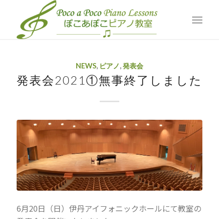
Blog
現在位置:
ホーム
/
Blog
/
News
/
発表会2021①無事終了しました
NEWS
,
ピアノ
,
発表会
発表会2021①無事終了しました
6月20日（日）伊丹アイフォニックホールにて教室の