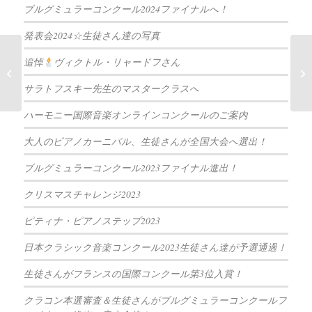
ブルグミュラーコンクール2024ファイナルへ！
発表会2024☆生徒さん達の写真
追悼
ヴィクトル・リャードフさん
ワクチン1回目接種しま
した
サラトフスキー先生のマスタークラスへ
ハーモニー国際音楽オンラインコンクールのご案内
大人のピアノカーニバル、生徒さんが全国大会へ選出！
ブルグミュラーコンクール2023ファイナル進出！
クリスマスチャレンジ2023
ピティナ・ピアノステップ2023
日本クラシック音楽コンクール2023生徒さん達が予選通過！
生徒さんがフランスの国際コンクール第3位入賞！
クラコン本選審査＆生徒さんがブルグミュラーコンクールフ