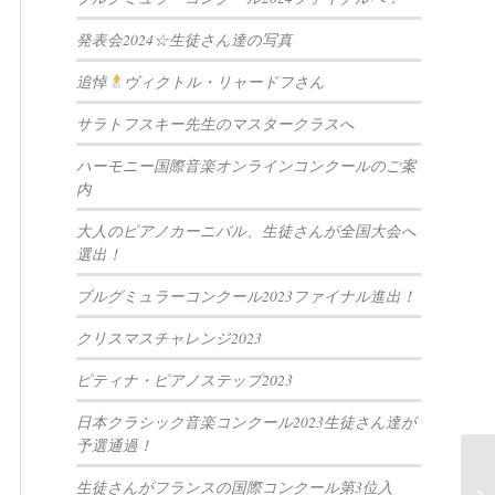
発表会2024☆生徒さん達の写真
追悼
ヴィクトル・リャードフさん
サラトフスキー先生のマスタークラスへ
ハーモニー国際音楽オンラインコンクールのご案
内
大人のピアノカーニバル、生徒さんが全国大会へ
選出！
ブルグミュラーコンクール2023ファイナル進出！
クリスマスチャレンジ2023
ピティナ・ピアノステップ2023
日本クラシック音楽コンクール2023生徒さん達が
予選通過！
生徒さんがフランスの国際コンクール第3位入